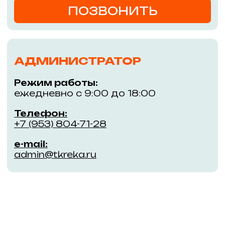
Адрес:
Уникальный проект из двух
зданий, соединённых
г. Новосибирск,
пешеходным мостом через
улицу Большевистскую
ул. Большевистская,
45/1, м. Речной вокзал
Покупателям
Информация
Магазины
События
Кафе и рестораны
Обратная связь
ГАСТРОМАРКЕТ РЕКА
Правила ТК «РЕКА»
Услуги
Контакты
Арендаторам
Новым арендаторам
Действующим арендаторам
Заявка на аренду
Заявка на проведение работ
Обращаем Ваше внимание на то, что данный интернет-сайт
носит исключительно информационный характер и ни при