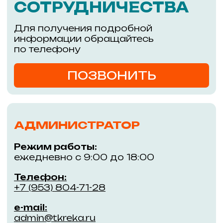
Адрес:
Уникальный проект из двух
зданий, соединённых
г. Новосибирск,
пешеходным мостом через
улицу Большевистскую
ул. Большевистская,
45/1, м. Речной вокзал
Покупателям
Информация
Магазины
События
Кафе и рестораны
Обратная связь
ГАСТРОМАРКЕТ РЕКА
Правила ТК «РЕКА»
Услуги
Контакты
Арендаторам
Новым арендаторам