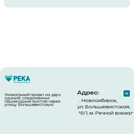
Действующим арендаторам
Заявка на аренду
Заявка на проведение работ
Обращаем Ваше внимание на то, что данный интернет-сайт
носит исключительно информационный характер и ни при
каких условиях не является публичной офертой,
определяемой положениями ч. 2 ст. 437 Гражданского
кодекса Российской Федерации. Для получения подробной
информации обращайтесь к менеджерам компании с
помощью специальной формы связи на сайте или по
телефону +7 (383) 303-45-60
© 2018–2024 ООО «Река»
Политика конфиденциальности
Разработано