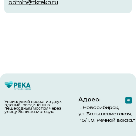
Новым арендаторам
Действующим арендаторам
Заявка на аренду
Заявка на проведение работ
Обращаем Ваше внимание на то, что данный интернет-сайт
носит исключительно информационный характер и ни при
каких условиях не является публичной офертой,
определяемой положениями ч. 2 ст. 437 Гражданского
кодекса Российской Федерации. Для получения подробной
информации обращайтесь к менеджерам компании с
помощью специальной формы связи на сайте или по
телефону +7 (383) 303-45-60
© 2018–2024 ООО «Река»
Политика конфиденциальности
Разработано