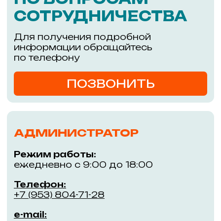
Адрес:
Уникальный проект из двух
зданий, соединённых
г. Новосибирск,
пешеходным мостом через
улицу Большевистскую
ул. Большевистская,
45/1, м. Речной вокзал
Покупателям
Информация
Магазины
События
Кафе и рестораны
Обратная связь
ГАСТРОМАРКЕТ РЕКА
Правила ТК «РЕКА»
Услуги
Контакты
Арендаторам