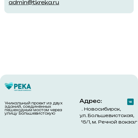
Новым арендаторам
Действующим арендаторам
Заявка на аренду
Заявка на проведение работ
Обращаем Ваше внимание на то, что данный интернет-сайт
носит исключительно информационный характер и ни при
каких условиях не является публичной офертой,
определяемой положениями ч. 2 ст. 437 Гражданского
кодекса Российской Федерации. Для получения подробной
информации обращайтесь к менеджерам компании с
помощью специальной формы связи на сайте или по
телефону +7 (383) 303-45-60
© 2018–2024 ООО «Река»
Политика конфиденциальности
Разработано