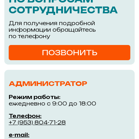
Адрес:
Уникальный проект из двух
зданий, соединённых
г. Новосибирск,
пешеходным мостом через
улицу Большевистскую
ул. Большевистская,
45/1, м. Речной вокзал
Покупателям
Информация
Магазины
События
Кафе и рестораны
Обратная связь
ГАСТРОМАРКЕТ РЕКА
Правила ТК «РЕКА»
Услуги
Контакты
Арендаторам