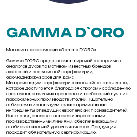
GAMMA D`ORO
Магазин парфюмерии «Gamma D'ORO»
Gamma D'ORO представляет широкий ассортимент
аналогов духов по мотивам известных брендов
люксовой и селективной парфюмерии,
аромадиффузоров для дома.
Мы производим парфюмерию высочайшего качества,
которое достигается благодаря строгому соблюдению
КОНТАКТЫ
всех технологических процессов и требований лучших
парфюмерных производств Италии. Тщательно
отбираем и используем только премиальные
АДРЕС
ингредиенты от ведущих европейских производителей.
630102, г. Новосибирск,
Наш завод оснащён автоматизированными
ул. Большевистская, 45/1,
производственными линиями, обеспечивающими
м. Речной вокзал
стабильно высокий уровень качества. Продукция
проходит обязательную сертификацию.
Режим работы: