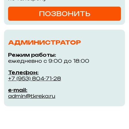
45/1, м. Речной вокзал
Покупателям
Информация
Магазины
События
Кафе и рестораны
Обратная связь
ГАСТРОМАРКЕТ РЕКА
Правила ТК «РЕКА»
Услуги
Контакты
Арендаторам
Новым арендаторам
Действующим арендаторам
Заявка на аренду
Заявка на проведение работ
Обращаем Ваше внимание на то, что данный интернет-сайт
носит исключительно информационный характер и ни при
каких условиях не является публичной офертой,
определяемой положениями ч. 2 ст. 437 Гражданского
кодекса Российской Федерации. Для получения подробной
информации обращайтесь к менеджерам компании с
помощью специальной формы связи на сайте или по
телефону +7 (383) 303-45-60
© 2018–2024 ООО «Река»
Политика конфиденциальности