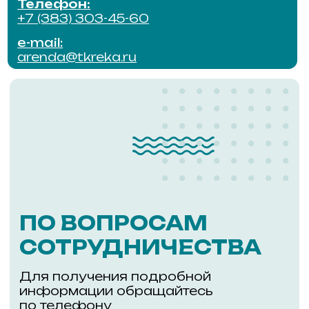
АДМИНИСТРАТОР
ОТДЕЛ
ЭКСПЛУАТ
Режим работы:
Режим работы
ежедневно с 9:00 до 18:00
ежедневно с 9:
Телефон:
Телефон:
+7 (953) 804-71-28
+7 (383) 303-44
e-mail:
e-mail:
admin@tkreka.ru
service@tkreka.r
Адрес:
Уникальный проект из двух
зданий, соединённых
г. Новосибирск,
пешеходным мостом через
улицу Большевистскую
ул. Большевистская,