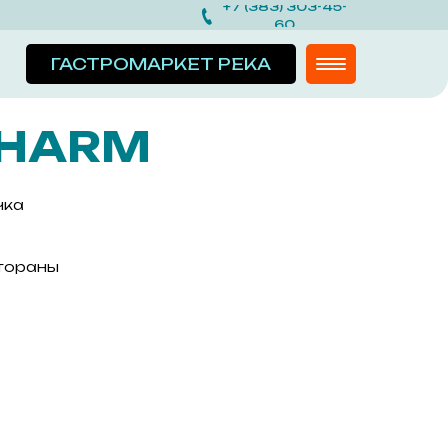
+7 (383) 303-45-
60
ГАСТРОМАРКЕТ РЕКА
SHARM
чка
стораны