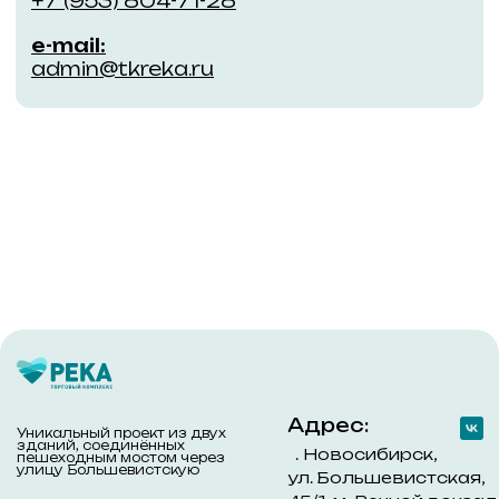
Арендаторам
Новым арендаторам
Действующим арендаторам
Заявка на аренду
Заявка на проведение работ
Обращаем Ваше внимание на то, что данный интернет-сайт
носит исключительно информационный характер и ни при
каких условиях не является публичной офертой,
определяемой положениями ч. 2 ст. 437 Гражданского
кодекса Российской Федерации. Для получения подробной
информации обращайтесь к менеджерам компании с
помощью специальной формы связи на сайте или по
телефону +7 (383) 303-45-60
© 2018–2024 ООО «Река»
Политика конфиденциальности
Разработано