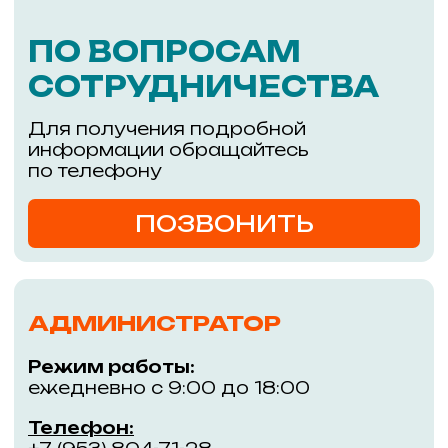
Адрес:
Уникальный проект из двух
зданий, соединённых
г. Новосибирск,
пешеходным мостом через
улицу Большевистскую
ул. Большевистская,
45/1, м. Речной вокзал
Покупателям
Информация
Магазины
События
Кафе и рестораны
Обратная связь
ГАСТРОМАРКЕТ РЕКА
Правила ТК «РЕКА»
Услуги
Контакты