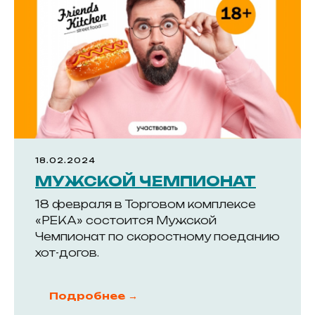
Действующим арендаторам
Заявка на аренду
Заявка на проведение работ
Обращаем Ваше внимание на то, что данный интернет-сайт
носит исключительно информационный характер и ни при
каких условиях не является публичной офертой,
определяемой положениями ч. 2 ст. 437 Гражданского
кодекса Российской Федерации. Для получения подробной
информации обращайтесь к менеджерам компании с
помощью специальной формы связи на сайте или по
телефону +7 (383) 303-45-60
© 2018–2024 ООО «Река»
Политика конфиденциальности
Разработано
18.02.2024
МУЖСКОЙ ЧЕМПИОНАТ
18 февраля в Торговом комплексе
«РЕКА» состоится Мужской
Чемпионат по скоростному поеданию
хот-догов.
Подробнее →