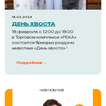
18.02.2024
ДЕНЬ ХВОСТА
18 февраля, с 12:00 до 18:00
в Торговом комплексе «РЕКА»
Адрес:
Уникальный проект из двух
зданий, соединённых
состоится Ярмарка-раздача
г. Новосибирск,
пешеходным мостом через
улицу Большевистскую
ул. Большевистская,
животных «День хвоста» !
45/1, м. Речной вокзал
Подробнее →
Покупателям
Информация
Магазины
События
Кафе и рестораны
Обратная связь
ГАСТРОМАРКЕТ РЕКА
Правила ТК «РЕКА»
Услуги
Контакты
Арендаторам
Новым арендаторам