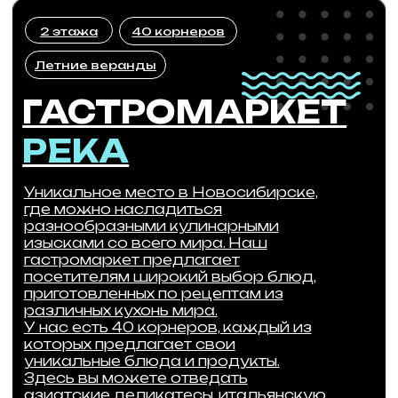
АРЕНДА
ТОРГОВЫХ
ПОМЕЩЕНИЙ
Торговый Комплекс «РЕКА» обеспечен
всеми необходимыми инженерными
системами и коммуникациями:
центральное городское тепло-, водо-
и электроснабжение, канализация;
телефония и высокоскоростной
интернет; централизованная система
вентиляции и кондиционирования
воздуха; современные системы
пожаротушения и пожарного
оповещения; видеонаблюдение и
системы подсчёта посетителей.