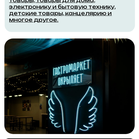
изысками со всего мира. Наш
гастромаркет предлагает
посетителям широкий выбор блюд,
приготовленных по рецептам из
различных кухонь мира.
У нас есть 40 корнеров, каждый из
которых предлагает свои
уникальные блюда и продукты.
Здесь вы можете отведать
азиатские деликатесы, итальянскую
пасту, мексиканскую тако, японское
суши и многое другое.
АРЕНДАТОРАМ