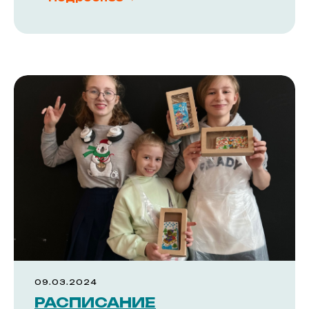
КОНТАКТЫ
АДРЕС
630102, г. Новосибирск,
ул. Большевистская, 45/1,
м. Речной вокзал
Режим работы:
Торговый комплекс с 07:00 до 22:00
Магазины с 09:00 до 21:00
ГАСТРОМАРКЕТ с 10:00 до 21:00
Телефон:
+7 (383) 303-45-60
e-mail:
arenda@tkreka.ru
09.03.2024
РАСПИСАНИЕ